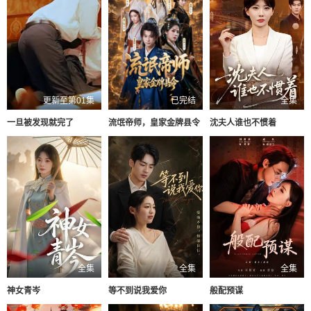
更新至第01集
已完结
全集
一旦被发现就完了
流氓帝师，皇家金牌县令
沈夫人谁也不惯着
全集
全集
全集
神女青岑
等不到说我爱你
般配预谋