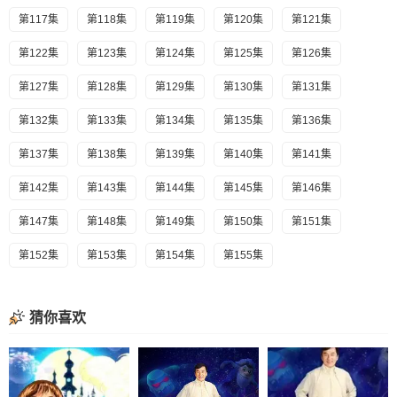
第117集
第118集
第119集
第120集
第121集
第122集
第123集
第124集
第125集
第126集
第127集
第128集
第129集
第130集
第131集
第132集
第133集
第134集
第135集
第136集
第137集
第138集
第139集
第140集
第141集
第142集
第143集
第144集
第145集
第146集
第147集
第148集
第149集
第150集
第151集
第152集
第153集
第154集
第155集
猜你喜欢