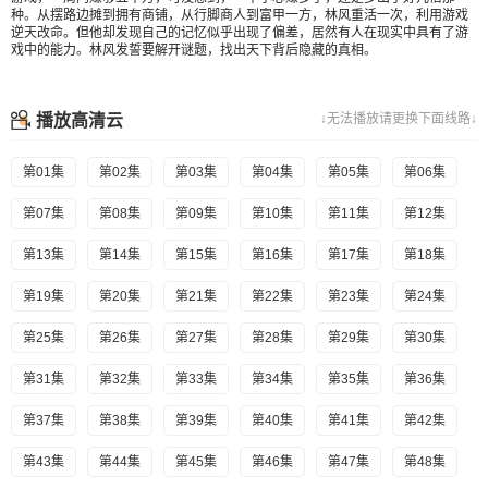
种。从摆路边摊到拥有商铺，从行脚商人到富甲一方，林风重活一次，利用游戏
逆天改命。但他却发现自己的记忆似乎出现了偏差，居然有人在现实中具有了游
戏中的能力。林风发誓要解开谜题，找出天下背后隐藏的真相。
播放高清云
↓无法播放请更换下面线路↓
第01集
第02集
第03集
第04集
第05集
第06集
第07集
第08集
第09集
第10集
第11集
第12集
第13集
第14集
第15集
第16集
第17集
第18集
第19集
第20集
第21集
第22集
第23集
第24集
第25集
第26集
第27集
第28集
第29集
第30集
第31集
第32集
第33集
第34集
第35集
第36集
第37集
第38集
第39集
第40集
第41集
第42集
第43集
第44集
第45集
第46集
第47集
第48集