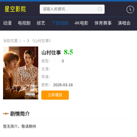
动漫
电视剧
综艺
下饭短剧
4K电影
体育赛事
演唱会
当前位置
-
《山村往事》
8.5
山村往事
类型：
0
主演：
导演：
更新：
2026-03-18
立即播放
完结
剧情简介
暂无简介，敬请期待