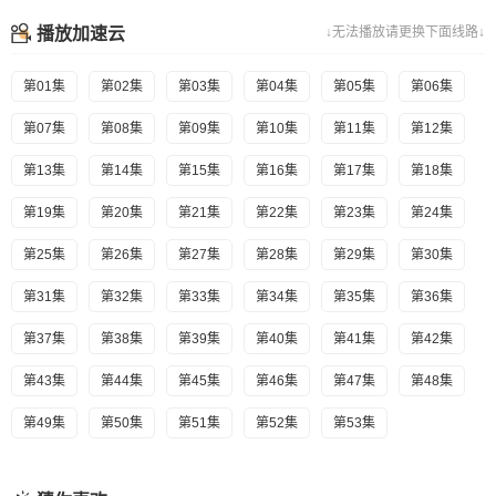
播放加速云
↓无法播放请更换下面线路↓
第01集
第02集
第03集
第04集
第05集
第06集
第07集
第08集
第09集
第10集
第11集
第12集
第13集
第14集
第15集
第16集
第17集
第18集
第19集
第20集
第21集
第22集
第23集
第24集
第25集
第26集
第27集
第28集
第29集
第30集
第31集
第32集
第33集
第34集
第35集
第36集
第37集
第38集
第39集
第40集
第41集
第42集
第43集
第44集
第45集
第46集
第47集
第48集
第49集
第50集
第51集
第52集
第53集