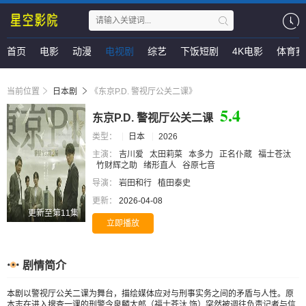
首页
电影
动漫
电视剧
综艺
下饭短剧
4K电影
体育赛
当前位置
日本剧
《东京P.D. 警视厅公关二课》
5.4
东京P.D. 警视厅公关二课
类型：
日本
2026
主演：
吉川爱
太田莉菜
本多力
正名仆蔵
福士苍汰
竹财辉之助
绪形直人
谷原七音
导演：
岩田和行
植田泰史
更新：
2026-04-08
更新至第11集
立即播放
剧情简介
本剧以警视厅公关二课为舞台，描绘媒体应对与刑事实务之间的矛盾与人性。原
本志在进入搜查一课的刑警今泉麟太郎（福士苍汰 饰）突然被调往负责记者与信