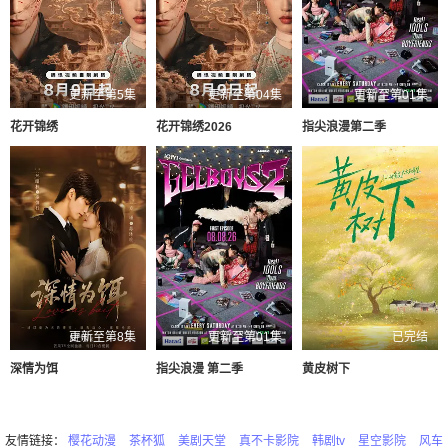
更新至第5集
更新至第04集
更新至第01集
花开锦绣
花开锦绣2026
指尖浪漫第二季
更新至第8集
更新至第01集
已完结
深情为饵
指尖浪漫 第二季
黄皮树下
友情链接：
樱花动漫
茶杯狐
美剧天堂
真不卡影院
韩剧tv
星空影院
风车