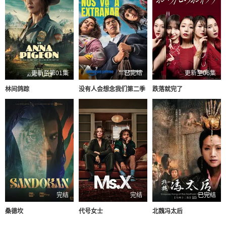
更新至第01集
已完结
更新至06集
林间鸽踪
没有人会想念我们第二季
跌落就完了
完结
完结
已完结
桑德坎
代号女士
北魏冯太后