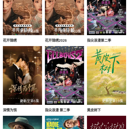
更新至第4集
更新至第03集
更新至01集
花开锦绣
花开锦绣2026
指尖浪漫第二季
更新至第6集
更新至第01集
更新至第19集
深情为饵
指尖浪漫 第二季
黄皮树下