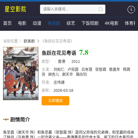
首页
电影
动漫
电视剧
综艺
下饭短剧
4K电影
体育赛
当前位置
欧美剧
《鱼跃在花见粤语》
7.8
鱼跃在花见粤语
类型：
香港
2011
主演：
刘松仁
卢宛茵
吕有慧
张智霖
敖嘉年
杨茜
尧
胡杏儿
谢天华
骆应钧
导演：
庄伟建
更新：
2026-03-18
完结
立即播放
剧情简介
鱼至嚣（谢天华 饰）和鱼至赢（张智霖 饰）是同父异母的兄弟俩，和至赢的母亲
江映月（吕有惠 饰）一起守着父亲——香港著名的饮食大亨，留下的日本寿司店