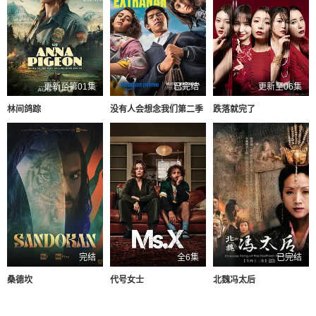
更新至第01集
已完结
更新至06集
林间鸽踪
没有人会想念我们第二季
跌落就完了
完结
全6集
已完结
桑德坎
代号女士
北魏冯太后