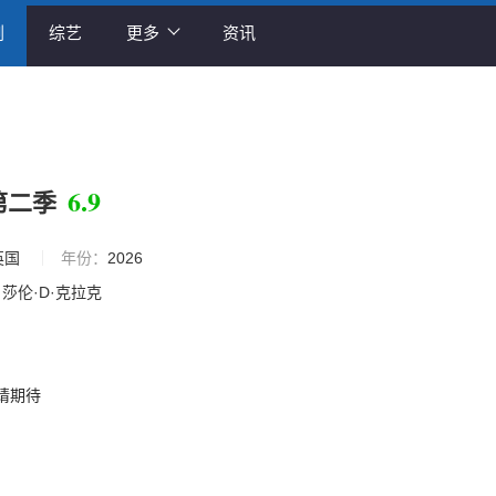
剧
综艺
更多
资讯
6.9
第二季
英国
年份：
2026
莎伦·D·克拉克
请期待