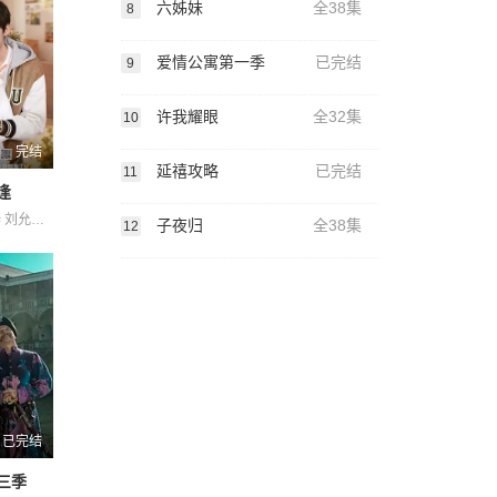
六姊妹
全38集
8
爱情公寓第一季
已完结
9
许我耀眼
全32集
10
完结
延禧攻略
已完结
11
逢
任运杰 刘佳烨 刘允儿 刘思维 吴添豪 王欣政 金子璇 黄圣依
子夜归
全38集
12
已完结
三季