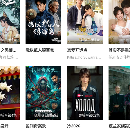
更新至第6集
完结
更新至第1集
吾凰在上之凤御四方
我以纸人镇百鬼
恋爱开运点
其实不是重
侯明炫 姜贞羽 杜煜 林亚冬 祖怀 赵一博 邓孝慈 郑千亦 郝熠然
Kittisattho Suwanrakanont Tiranat Tupthong 塔南·罗哈瓦塔那库 娜妮查·桑曼尼 帕纳功·拉克西里阿瑞 纳塔帕·宁吉拉瓦 纳帕特·帕查拉恰瓦雷
更新至第4集
已完结
更新至第02集
花盛开
民间奇案录
冷2026
波兰家族第