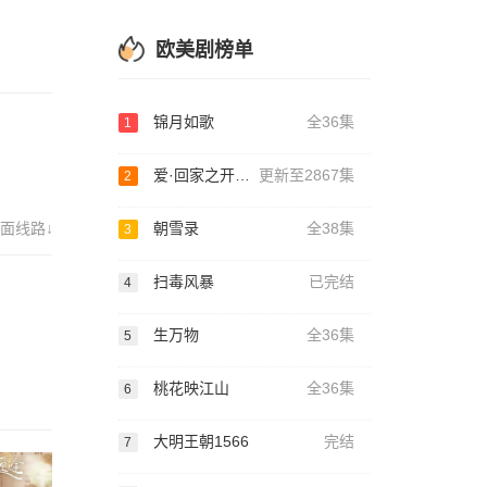
欧美剧榜单
锦月如歌
全36集
1
爱·回家之开心速递
更新至2867集
2
面线路↓
朝雪录
全38集
3
扫毒风暴
已完结
4
生万物
全36集
5
桃花映江山
全36集
6
大明王朝1566
完结
7