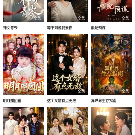
全集
全集
全集
神女青岑
等不到说我爱你
般配预谋
全集
全集
全集
明月照团圆
这个女婿有点无敌
异世界生存指南