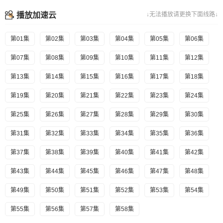
播放加速云
↓无法播放请更换下面线路↓
第01集
第02集
第03集
第04集
第05集
第06集
第07集
第08集
第09集
第10集
第11集
第12集
第13集
第14集
第15集
第16集
第17集
第18集
第19集
第20集
第21集
第22集
第23集
第24集
第25集
第26集
第27集
第28集
第29集
第30集
第31集
第32集
第33集
第34集
第35集
第36集
第37集
第38集
第39集
第40集
第41集
第42集
第43集
第44集
第45集
第46集
第47集
第48集
第49集
第50集
第51集
第52集
第53集
第54集
第55集
第56集
第57集
第58集