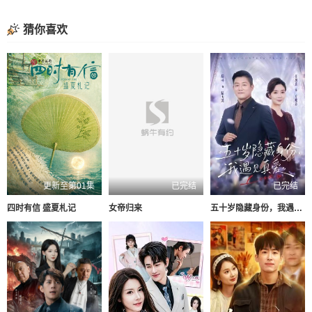
猜你喜欢
更新至第01集
已完结
已完结
四时有信 盛夏札记
女帝归来
五十岁隐藏身份，我遇见真爱