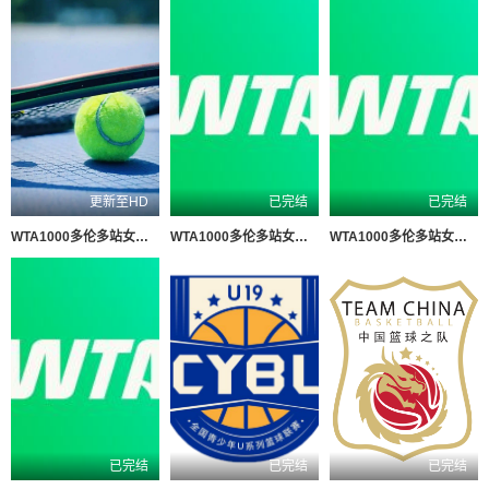
更新至HD
已完结
已完结
WTA1000多伦多站女单第二轮：卡萨金娜VS莱巴金娜
WTA1000多伦多站女单第二轮 贝莱克0-2斯瓦泰克20260805
WTA1000多伦多站女单第二轮 戴伊0-2高芙20260806
已完结
已完结
已完结