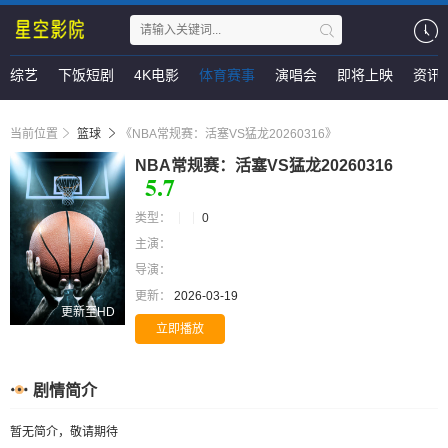
综艺
下饭短剧
4K电影
体育赛事
演唱会
即将上映
资讯
当前位置
篮球
《NBA常规赛：活塞VS猛龙20260316》
NBA常规赛：活塞VS猛龙20260316
5.7
类型：
0
主演：
导演：
更新：
2026-03-19
更新至HD
立即播放
剧情简介
暂无简介，敬请期待