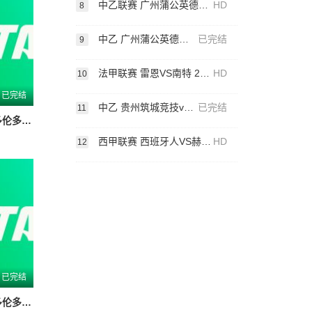
中乙联赛 广州蒲公英德桦绿建VS武汉三镇B队 20250412
HD
8
中乙 广州蒲公英德桦绿建vs武汉三镇B队20250412
已完结
9
法甲联赛 雷恩VS南特 20250419
HD
10
已完结
中乙 贵州筑城竞技vs广西蓝航20250408
已完结
11
WTA1000多伦多站女单第一轮 博尔特0-2克罗斯20260804
西甲联赛 西班牙人VS赫塔菲 20250419
HD
12
已完结
WTA1000多伦多站女单第一轮 王欣瑜1-2卡萨金娜 20260804