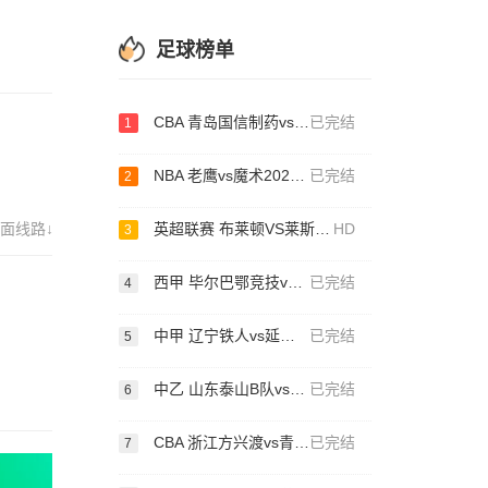
足球榜单
CBA 青岛国信制药vs浙江方兴渡20250418
已完结
1
NBA 老鹰vs魔术20250416
已完结
2
面线路↓
英超联赛 布莱顿VS莱斯特城 20250412
HD
3
西甲 毕尔巴鄂竞技vs巴列卡诺20250414
已完结
4
中甲 辽宁铁人vs延边龙鼎20250406
已完结
5
中乙 山东泰山B队vs无锡吴钩20250409
已完结
6
CBA 浙江方兴渡vs青岛国信制药20250415
已完结
7