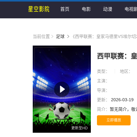
首页
电影
动漫
电视
当前位置
足球
《西甲联赛：皇家马德里VS埃尔切20
西甲联赛：皇家
类型：
地区：
主演：
导演：
更新：
2026-03-19
简介：
暂无简介，敬
立即播放
更新至HD