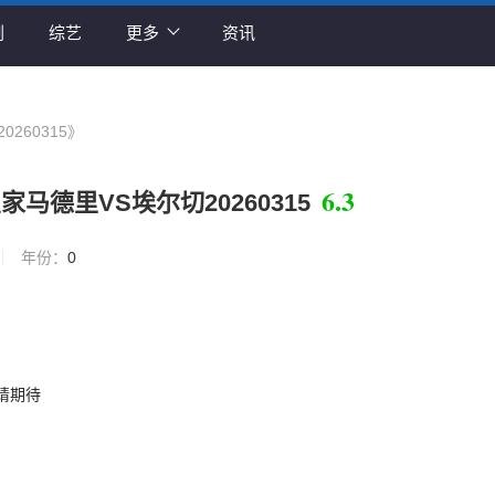
剧
综艺
更多
资讯
260315》
6.3
马德里VS埃尔切20260315
年份：
0
请期待