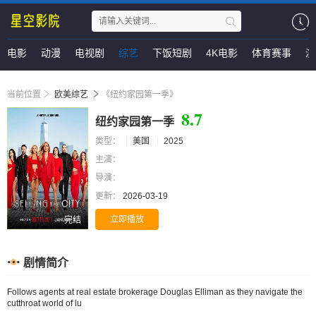
电影
动漫
电视剧
综艺
下饭短剧
4K电影
体育赛事
演
当前位置
欧美综艺
《纽约家园第一季》
8.7
纽约家园第一季
类型：
美国
2025
主演：
导演：
更新：
2026-03-19
立即播放
完结
剧情简介
Follows agents at real estate brokerage Douglas Elliman as they navigate the
cutthroat world of lu