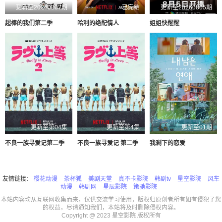
更新至20260807期
已完结
更新至20260805期
超棒的我们第二季
哈利的绝配情人
姐姐快醒醒
更新至第04集
更新至第4集
更新至01期
不良一族寻爱记第二季
不良一族寻爱记 第二季
我剩下的恋爱
友情链接：
樱花动漫
茶杯狐
美剧天堂
真不卡影院
韩剧tv
星空影院
风车
动漫
韩剧网
星辰影院
策驰影院
本站内容均从互联网收集而来，仅供交流学习使用，版权归原创者所有如有侵犯了您
的权益，尽请通知我们，本站将及时删除侵权内容。
Copyright @ 2023 星空影院 版权所有