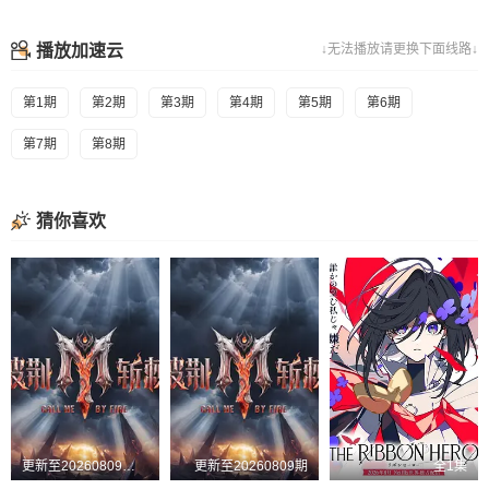
播放加速云
↓无法播放请更换下面线路↓
第1期
第2期
第3期
第4期
第5期
第6期
第7期
第8期
猜你喜欢
更新至20260809超前企划第2期
更新至20260809期
全1集