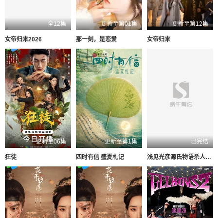
全12集
更新至第01集
更新至第12集
女帝归来2026
那一刻，是恋爱
女帝归来
更新至06集
更新至第1集
已完结
狂徒
四时有信 盛夏札记
浅见光彦源氏物语杀人事件