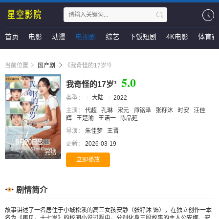
首页
电影
动漫
电视剧
综艺
下饭短剧
4K电影
体育赛
当前位置
国产剧
《我奇怪的17岁³》
5.0
我奇怪的17岁³
类型：
大陆
2022
主演：
代超
孔琳
宋元
师铭泽
张籽沐
时安
汪佳
辉
王楚渝
王诺一
陈品延
导演：
朱佳梦
王晋
更新：
2026-03-19
完结
立即播放
剧情简介
故事讲述了一名居住于小城松溪的高三女孩安静（张籽沐 饰），在独立创作一本
名为《再见，十七岁》的校园小说过程中，分别化身三段故事的主人公安娜、安