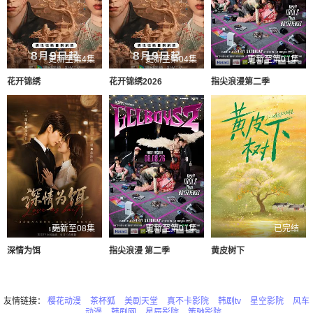
更新至第4集
更新至第04集
更新至第01集
花开锦绣
花开锦绣2026
指尖浪漫第二季
更新至08集
更新至第01集
已完结
深情为饵
指尖浪漫 第二季
黄皮树下
友情链接：
樱花动漫
茶杯狐
美剧天堂
真不卡影院
韩剧tv
星空影院
风车
动漫
韩剧网
星辰影院
策驰影院