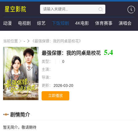
动漫
电视剧
综艺
下饭短剧
4K电影
体育赛事
演唱会
当前位置
-
《最强保镖：我的同桌是校花》
5.4
最强保镖：我的同桌是校花
类型：
0
主演：
导演：
更新：
2026-03-20
立即播放
完结
剧情简介
暂无简介，敬请期待