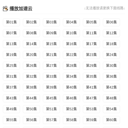
播放加速云
↓无法播放请更换下面线路↓
第01集
第02集
第03集
第04集
第05集
第06集
第07集
第08集
第09集
第10集
第11集
第12集
第13集
第14集
第15集
第16集
第17集
第18集
第19集
第20集
第21集
第22集
第23集
第24集
第25集
第26集
第27集
第28集
第29集
第30集
第31集
第32集
第33集
第34集
第35集
第36集
第37集
第38集
第39集
第40集
第41集
第42集
第43集
第44集
第45集
第46集
第47集
第48集
第49集
第50集
第51集
第52集
第53集
第54集
第55集
第56集
第57集
第58集
第59集
第60集