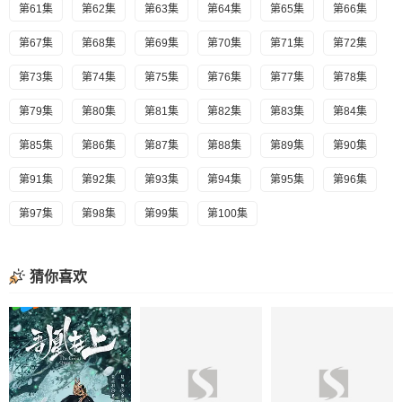
第61集
第62集
第63集
第64集
第65集
第66集
第67集
第68集
第69集
第70集
第71集
第72集
第73集
第74集
第75集
第76集
第77集
第78集
第79集
第80集
第81集
第82集
第83集
第84集
第85集
第86集
第87集
第88集
第89集
第90集
第91集
第92集
第93集
第94集
第95集
第96集
第97集
第98集
第99集
第100集
猜你喜欢