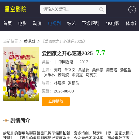
首页
电影
动漫
电视剧
综艺
下饭短剧
4K电影
体育赛
当前位置
香港剧
《爱回家之开心速递2025》
7.7
爱回家之开心速递2025
类型：
中国香港
2017
主演：
刘丹
单立文
吕慧仪
吴伟豪
周嘉洛
汤盈盈
罗乐林
苏韵姿
陈浚霆
马贯东
导演：
林建祥
罗镇岳
更新：
2026-08-08
完结
立即播放
剧情简介
處境劇的御用監製羅鎮岳已經準備開拍新一套處境劇，暫定叫《愛．回家之開心
速遞》，「過往的處境劇都是以家庭為主，今次當然不例外啦。而故事除了家