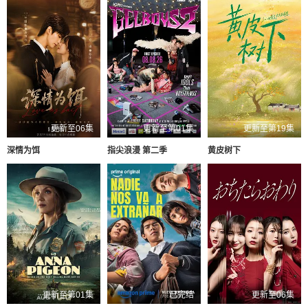
更新至06集
更新至第01集
更新至第19集
深情为饵
指尖浪漫 第二季
黄皮树下
更新至第01集
已完结
更新至06集