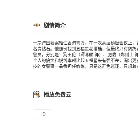
（陈友 饰）
闹出更多的笑
女警察一品香
剧情简介
一宗跨国要案难住香港警方，在一次高层秘密会议上，
名贵钻石。他照例找到五福星老搭档，但最终只有鹧鸪
警员，分别是：狗王伦（谭咏麟 饰）、肥豹（郑则士 饰）
个人的搞笑和脱线本领比起五福星来有强不差，闹出更
技的女警察一品香担任教练，只是这群色迷迷、只想着
播放免费云
HD