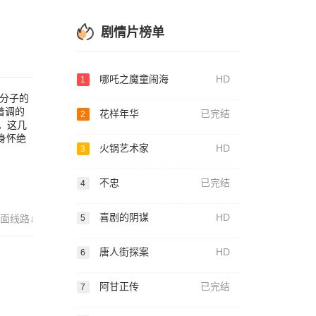
差，
技的
呢？
剧情片榜单
哪吒之魔童闹海
HD
1
分子的
着调的
花样年华
已完结
2
）。这几
身怀绝
火锅艺术家
HD
3
不忠
已完结
4
喜剧的阴谋
HD
面线路↓
5
唐人街探案
HD
6
阿甘正传
已完结
7