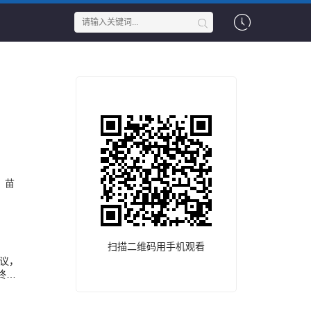
苗
扫描二维码用手机观看
议，
终只
警
d友