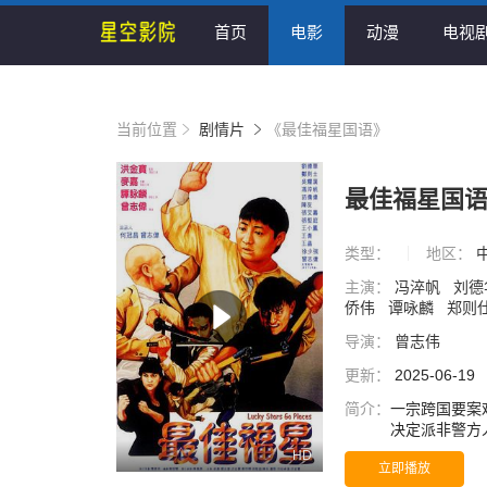
首页
电影
动漫
电视
当前位置
剧情片
《最佳福星国语》
最佳福星国
类型：
地区：
主演：
冯淬帆
刘德
侨伟
谭咏麟
郑则
导演：
曾志伟
更新：
2025-06-19
简介：
一宗跨国要案
决定派非警方
有鹧鸪菜（洪
HD
立即播放
员，分别是：狗