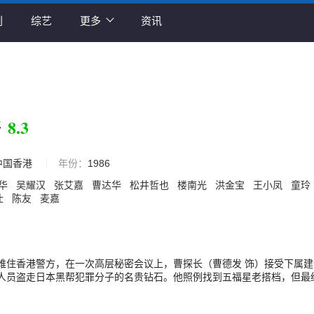
剧
综艺
更多
资讯
8.3
语
中国香港
年份：
1986
华
吴耀汉
张艾嘉
曹达华
松井哲也
楼南光
洪金宝
王小凤
童玲
仕
陈友
麦嘉
难住香港警方，在一次高层秘密会议上，曹探长（曹德发 饰）接受下属建
人员盗走日本黑帮犯罪分子的名贵钻石。他照例找到五福星老搭档，但最
金宝 饰）同意接手。经过一番筛选，他们从警局内部又找到4个不着调的
王伦（谭咏麟 饰）、肥豹（郑则士 饰）、Rambo（刘德华 饰）、Ban