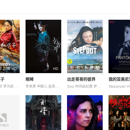
HD
HD
HD
娘子
眼眸
出走哥哥的彼界
我的亚美尼
刘姝彤 文祈 李为民 王品一 王岗岗 王程 谢宁 邱晨阳 陈之辉 魏兆雄
李承勇 申敏儿 金南熙 金英雅
Soul 仲间由纪惠 伊波れいり 内田树 又吉伶音 城间やよい 寺辻健一郎 松田流花 津嘉山正种 津波竜斗 玉城敦子 盧礼欧
Stepanyan V