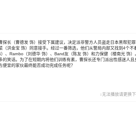
和力保健（楼南光 饰）。这几个人的搞笑和脱线本领比起五福星来有强不
话。为了在短期内将他们训练有素，曹探长还专门派出性感迷人且身怀绝
担任教练，只是这群色迷迷、只想着占便宜的家伙最终能否成功完成任务
曹探长（曹德发 饰）接受下属建议，决定派非警方人员盗走日本黑帮犯罪
菜（洪金宝 饰）同意接手。经过一番筛选，他们从警局内部又找到4个不
、Rambo（刘德华 饰）、Band友（陈友 饰）和力保健（楼南光 饰
多的笑话。为了在短期内将他们训练有素，曹探长还专门派出性感迷人且
占便宜的家伙最终能否成功完成任务呢？
↓无法播放请更换下