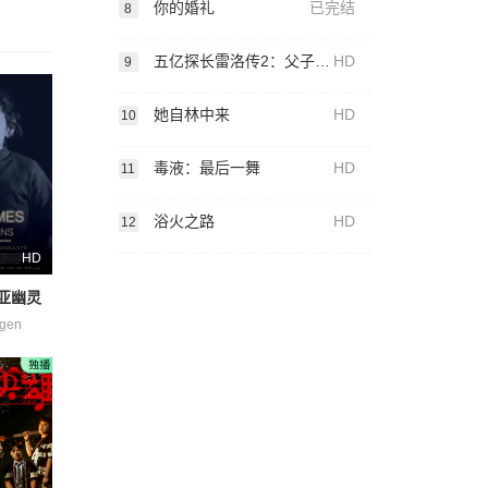
你的婚礼
已完结
8
五亿探长雷洛传2：父子情仇粤语
HD
9
她自林中来
HD
10
毒液：最后一舞
HD
11
浴火之路
HD
12
HD
亚幽灵
igen