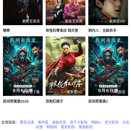
更新至高清
更新至高清
更新至HD
眼眸
奇怪的零食店 钱天堂
网内人：无脸杀手
更新至下集
更新至HD
HD国语
民间奇案录2026
双枪红娘子
民间奇案录2
友情链接：
樱花动漫
茶杯狐
美剧天堂
真不卡影院
韩剧tv
星空影院
风车
动漫
韩剧网
星辰影院
策驰影院