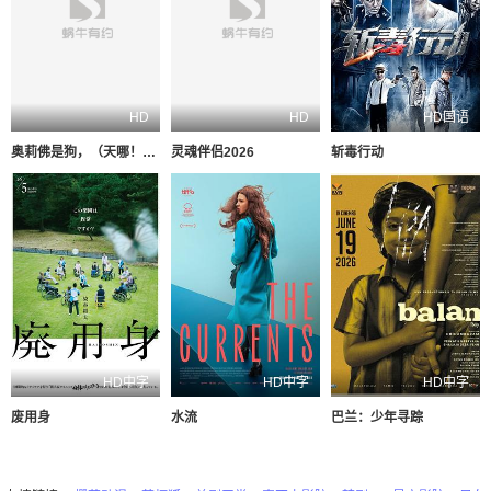
HD
HD
HD国语
奥莉佛是狗，（天哪！！）这家伙电影版
灵魂伴侣2026
斩毒行动
HD中字
HD中字
HD中字
废用身
水流
巴兰：少年寻踪