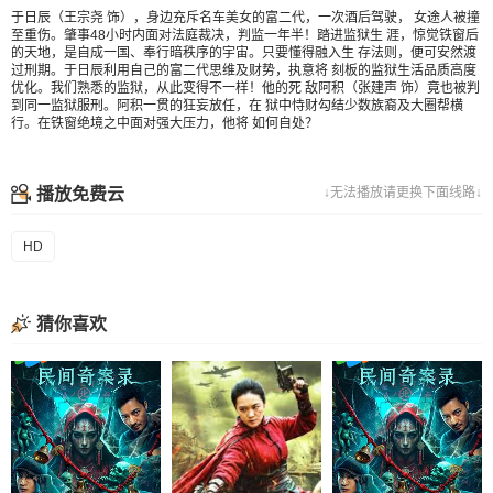
于日辰（王宗尧 饰），身边充斥名车美女的富二代，一次酒后驾驶， 女途人被撞
至重伤。肇事48小时内面对法庭裁决，判监一年半！踏进监狱生 涯，惊觉铁窗后
的天地，是自成一国、奉行暗秩序的宇宙。只要懂得融入生 存法则，便可安然渡
过刑期。于日辰利用自己的富二代思维及财势，执意将 刻板的监狱生活品质高度
优化。我们熟悉的监狱，从此变得不一样！他的死 敌阿积（张建声 饰）竟也被判
到同一监狱服刑。阿积一贯的狂妄放任，在 狱中恃财勾结少数族裔及大圈帮横
行。在铁窗绝境之中面对强大压力，他将 如何自处？
播放免费云
↓无法播放请更换下面线路↓
HD
猜你喜欢