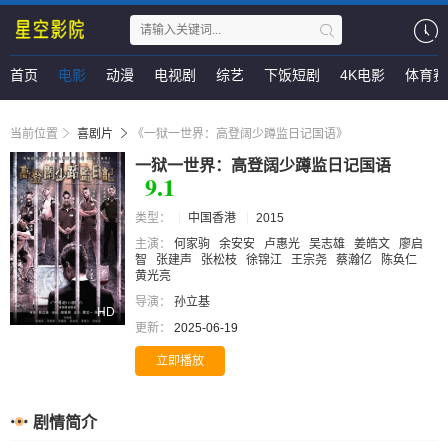
首页
电影
动漫
电视剧
综艺
下饭短剧
4K电影
体育赛
当前位置
喜剧片
《一狱一世界：高登阔少蹲监日记国语》
一狱一世界：高登阔少蹲监日记国语
9.1
类型：
中国香港
2015
主演：
何家驹
余安安
卢惠光
吴志雄
姜皓文
廖启
智
张建声
张松枝
徐锦江
王宗尧
蔡瀚亿
陈奂仁
黄光亮
导演：
孙立基
HD
更新：
2025-06-19
立即播放
剧情简介