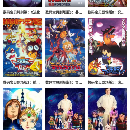
HD
HD
HD
数码宝贝特别篇：X进化
数码宝贝剧场版6：暴走特急
数码宝贝剧场版8：究极力量！爆裂模式发动
HD
HD
HD
数码宝贝剧场版3：前篇・数码兽飓风登陆！！后篇・超绝进化！
数码宝贝剧场版5：冒险者的战斗
数码宝贝剧场版1：滚球兽诞生之谜