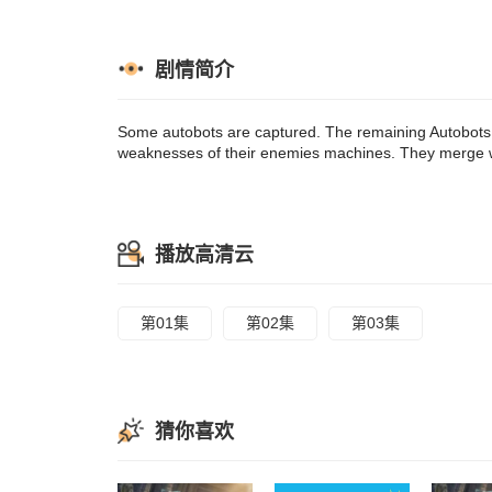
剧情简介
Some autobots are captured. The remaining Autobots te
weaknesses of their enemies machines. They merge wi
播放高清云
第01集
第02集
第03集
猜你喜欢