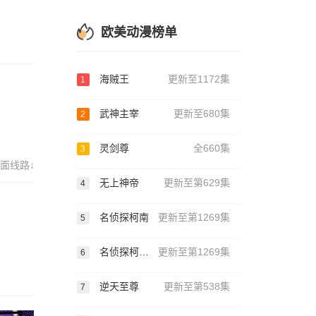
欧美动漫榜单
海贼王
更新至1172集
1
武神主宰
更新至680集
2
灵剑尊
全660集
3
面线路↓
无上神帝
更新至第629集
4
名侦探柯南
更新至第1269集
5
名侦探柯南国语版
更新至第1269集
6
逆天至尊
更新至第538集
7