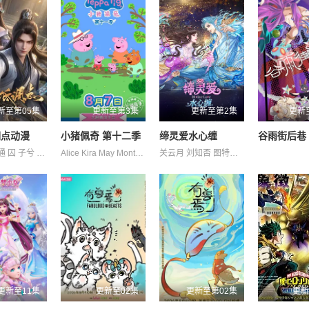
新至第05集
更新至第3集
更新至第2集
更新
调点动漫
小猪佩奇 第十二季
缔灵爱水心缠
谷雨街后巷
三方方 亨通 囚 子兮 宁冀荣 徐阿木 旦暮 磊子 茯西西 荣枯 荻秋
Alice Kira May Monteith 理查德·赖丁斯 约翰·斯帕克斯 莫温娜·班克斯 阿梅丽·碧·史密斯
关云月 刘知否 图特哈蒙 林柏青 楚越 郝祥海 金琪 闫夜桥 阎么么 陆庚宜 陈张太康 魏茹晨
更新至11集
更新至02集
更新至第02集
更新