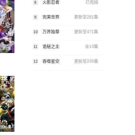
火影忍者
已完结
8
完美世界
更新至281集
9
万界独尊
更新至471集
10
诡秘之主
全13集
11
至第2集
吞噬星空
更新至235集
12
至01集