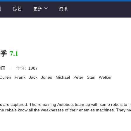
剧
综艺
更多
资讯
7.1
四季
美国
年份：
1987
Cullen
Frank
Jack
Jones
Michael
Peter
Stan
Welker
o
 are captured. The remaining Autobots team up with some rebels to f
, the rebels know all the weaknesses of their enemies machines. They 
bots to become Headmasters to free their friends.