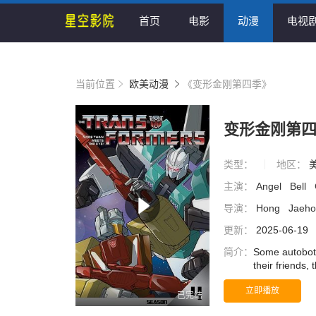
首页
电影
动漫
电视
当前位置
欧美动漫
《变形金刚第四季》
变形金刚第
类型：
地区：
主演：
Angel
Bell
导演：
Hong
Jaeh
更新：
2025-06-19
简介：
Some autobots
their friends
with the Auto
立即播放
已完结