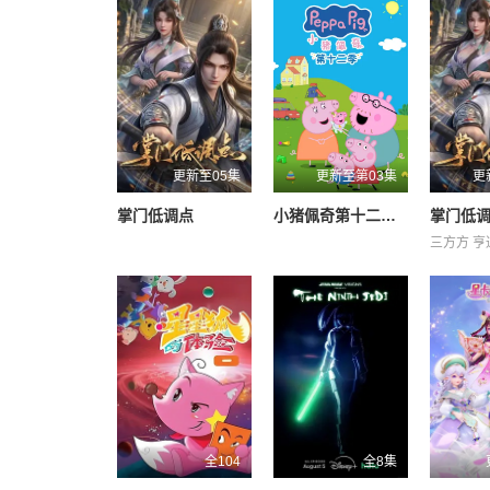
更新至05集
更新至第03集
更
掌门低调点
小猪佩奇第十二季国语
掌门低
全104
全8集