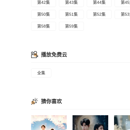
第42集
第43集
第44集
第4
第50集
第51集
第52集
第5
第58集
第59集
播放免费云
全集
猜你喜欢