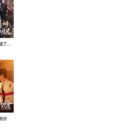
已完结
庄园保姆，成了全家白月光
已完结
劝分