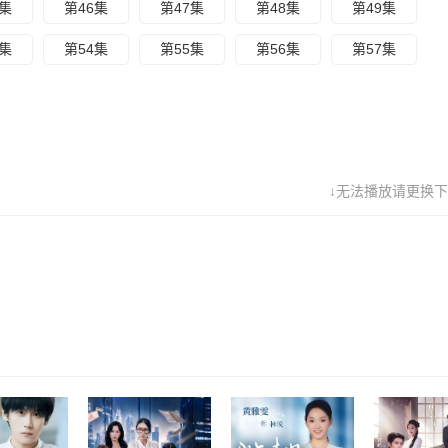
5集
第46集
第47集
第48集
第49集
3集
第54集
第55集
第56集
第57集
↓无法播放请更换下