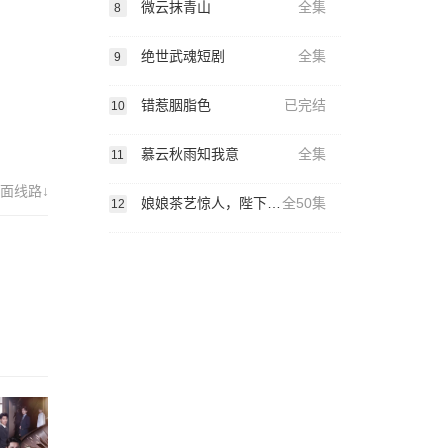
微云抹青山
全集
8
绝世武魂短剧
全集
9
错惹胭脂色
已完结
10
慕云秋雨知我意
全集
11
面线路↓
娘娘茶艺惊人，陛下夜夜沉沦
全50集
12