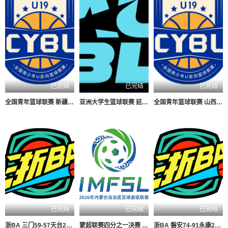
已完结
已完结
已完结
全国青年篮球联赛 新疆广汇60-88上海久事20260805
亚洲大学生篮球联赛 延世大学VS北京大学20260804
全国青年篮球联赛 山西汾酒78-73四川锦城20260805
已完结
已完结
已完结
浙BA 三门59-57天台20260805
蒙超联赛四分之一决赛 第一回合 乌兰察布队VS包头队20260804
浙BA 磐安74-91永康20260805