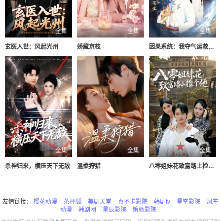
全集
全集
全集
玄医入世：风起光州
娇藏京枝
因果系统：我夺气运救苍生
全集
全集
全集
杀神归来，横压天下无敌
温柔狩猎
八零姐妹花致富路上捡个他
友情链接：
樱花动漫
茶杯狐
美剧天堂
真不卡影院
韩剧tv
星空影院
风车
动漫
韩剧网
星辰影院
策驰影院