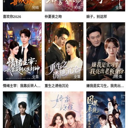
完结
完结
全集
喜欢你2026
仲夏夜之吻
娘子，别这样
全集
全集
全集
情绪主宰：我靠反转人生封神
重生之诱他沉沦
嫌我是实习生，我亮出老板身份