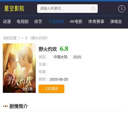
动漫
电视剧
综艺
下饭短剧
4K电影
体育赛事
演唱会
当前位置
-
《野火灼欢》
6.8
野火灼欢
类型：
中国大陆
2025
主演：
导演：
更新：
2025-06-20
立即播放
全61集
剧情简介