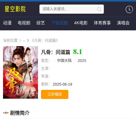
动漫
电视剧
综艺
下饭短剧
4K电影
体育赛事
演唱会
当前位置
-
《凡骨：问道篇》
8.1
凡骨：问道篇
类型：
中国大陆
2025
主演：
导演：
更新：
2025-06-19
立即播放
全集
剧情简介