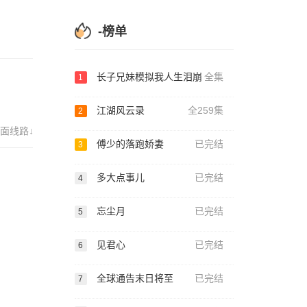
-榜单
长子兄妹模拟我人生泪崩
全集
1
江湖风云录
全259集
2
面线路↓
傅少的落跑娇妻
已完结
3
多大点事儿
已完结
4
忘尘月
已完结
5
见君心
已完结
6
全球通告末日将至
已完结
7