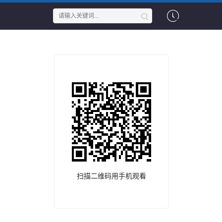
扫描二维码用手机观看