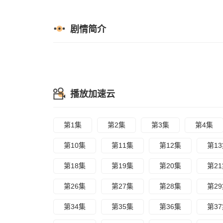
剧情简介
播放加速云
第1集
第2集
第3集
第4集
第10集
第11集
第12集
第1
第18集
第19集
第20集
第2
第26集
第27集
第28集
第2
第34集
第35集
第36集
第3