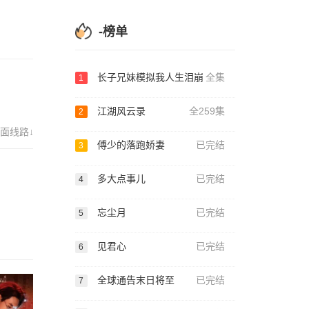
-榜单
长子兄妹模拟我人生泪崩
全集
1
江湖风云录
全259集
2
面线路↓
傅少的落跑娇妻
已完结
3
多大点事儿
已完结
4
忘尘月
已完结
5
见君心
已完结
6
全球通告末日将至
已完结
7