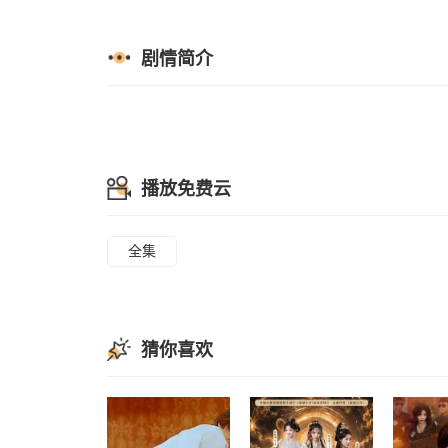
剧情简介
播放免费云
全集
猜你喜欢