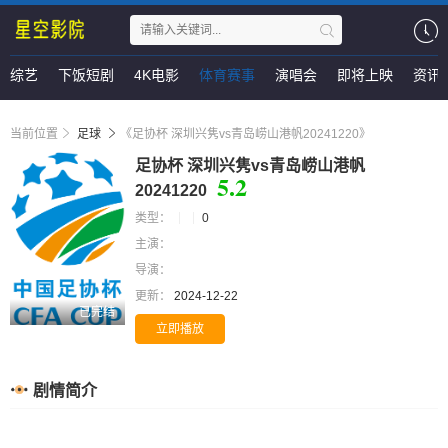
综艺
下饭短剧
4K电影
体育赛事
演唱会
即将上映
资讯
当前位置
足球
《足协杯 深圳兴隽vs青岛崂山港帆20241220》
足协杯 深圳兴隽vs青岛崂山港帆
5.2
20241220
类型：
0
主演：
导演：
更新：
2024-12-22
已完结
立即播放
剧情简介