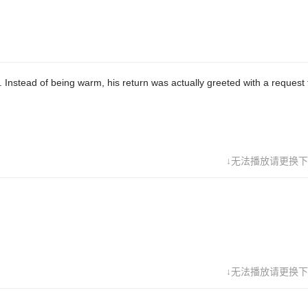
. Instead of being warm, his return was actually greeted with a request 
↓无法播放请更换下
↓无法播放请更换下