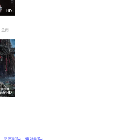
HD
李承勇 申敏儿 金南熙 金英雅
新至HD
星辰影院
策驰影院