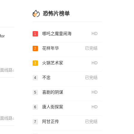
恐怖片榜单
哪吒之魔童闹海
HD
1
for
花样年华
已完结
2
火锅艺术家
HD
3
面线路↓
不忠
已完结
4
喜剧的阴谋
HD
5
唐人街探案
HD
6
面线路↓
阿甘正传
已完结
7