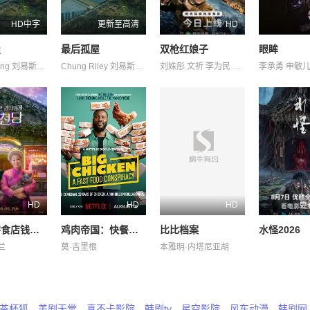
HD中字
更新至高清
HD
屋
最后孤屋
双枪红娘子
眼眸
Riley·Chung 刘易斯·古迪 加百列·钟 南希·鲍德温 奥利弗·亨利·阿诺德 奥黛丽·安德森 杰德·奥金 格蕾塔·李 瓦格纳·马拉 艾玛·霍 西德·爱德华兹 诺亚·亚历山大·索斯诺夫斯基 费莉西蒂·鲍恩 陶妮·丰塔纳
Chung Riley 刘易斯·古迪 加百列·钟 南希·鲍德温 奥利弗·亨利·阿诺德 奥黛丽·安德森 杰德·奥金 格蕾塔·李 瓦格纳·马拉 艾玛·霍 西德·爱德华兹 诺亚·亚历山大·索斯诺夫斯基 费莉西蒂·鲍恩 陶妮·丰塔纳
刘姝彤 文祈 李为民 王品一 王岗岗 王程 谢宁 邱晨阳 陈之辉 魏兆雄
HD
HD
HD
更
奇怪的零食店钱天堂
鸡肉帝国：快餐阴谋
比比档案
水怪2026
兰
莫·吉里根
本雅明·内塔尼亚胡
茶杯狐
美剧天堂
真不卡影院
韩剧tv
星空影院
风车动漫
韩剧网