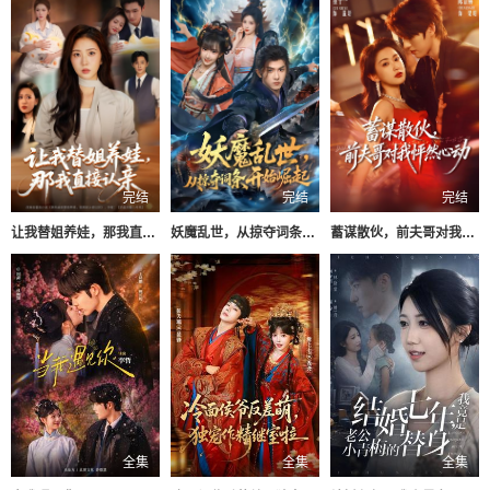
完结
完结
完结
让我替姐养娃，那我直接认亲
妖魔乱世，从掠夺词条开始崛起
蓄谋散伙，前夫哥对我怦然心动
全集
全集
全集