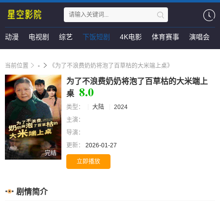
动漫
电视剧
综艺
下饭短剧
4K电影
体育赛事
演唱会
当前位置
-
《为了不浪费奶奶将泡了百草枯的大米端上桌》
为了不浪费奶奶将泡了百草枯的大米端上
8.0
桌
类型：
大陆
2024
主演：
导演：
更新：
2026-01-27
完结
立即播放
剧情简介