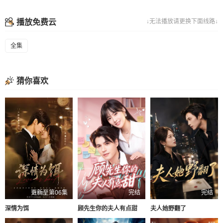
播放免费云
↓无法播放请更换下面线路↓
全集
猜你喜欢
更新至第06集
完结
完结
深情为饵
顾先生你的夫人有点甜
夫人她野翻了