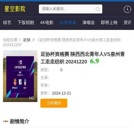
综艺
下饭短剧
4K电影
体育赛事
演唱会
即将上映
资讯
当前位置
足球
《足协杯资格赛 陕西西北青年人VS泉州青工走走纺织
20241220》
足协杯资格赛 陕西西北青年人VS泉州青
6.9
工走走纺织 20241220
类型：
0
主演：
导演：
更新：
2024-12-21
HD
立即播放
剧情简介