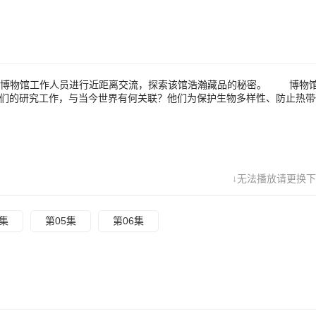
与博物馆工作人员进行近距离交流，探索该馆浩瀚藏品的秘密。 博物
家们的研究工作，与当今世界有何关联？他们为保护生物多样性、防止热带
↓无法播放请更换下
4集
第05集
第06集