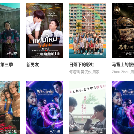
已完结
更新至第1集
更新至第5集
更新
族第三季
新男友
日落下的彩虹
马背上的银
何洛瑶 吴浣仪 周家怡 唐诗咏 夏雨 栢天男 梁业 潘灿良 苏文涛 葛绰瑶 许博文 许轶 邱士缙 郭锋 陈欣妍 黃奕晨
更新至第2集
已完结
更新至第01集