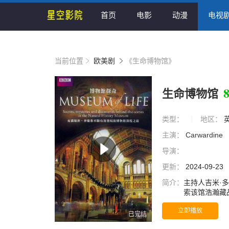
首页
电影
动漫
电视
当前位置
欧美剧
《生命博物馆》
8
生命博物馆
类型：
地区：
主演：
Carwardine
导演：
更新：
2024-09-23
简介：
主持人吉米·
索该馆浩瀚藏
中科学家们的
立即播放
又做出了何种
已完结