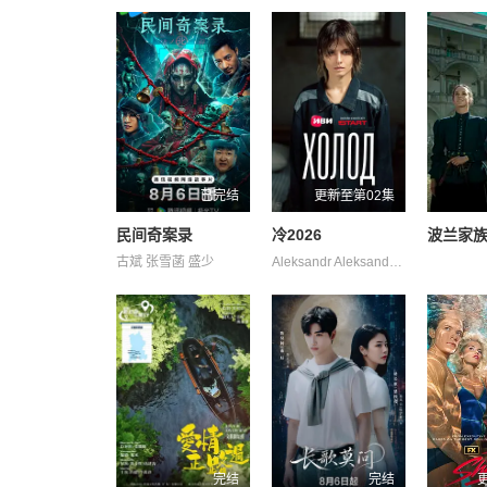
已完结
更新至第02集
民间奇案录
冷2026
波兰家
古斌 张雪菡 盛少
Aleksandr Aleksandr Averin Boyko Denis Dromashko Evgeniy Katalymova Kharitonov Konovalov Kseniya Maksim Maksim Mikhail Prytkov Salmina Shakhov Taya Yuliya 亚历山大·克罗特科夫 亚历山德拉·巴巴斯基纳 奥列格·瓦西里科夫 弗谢沃罗德·沃洛丁 彼得·费奥多罗夫 拉丽萨·古泽耶娃 柳波芙·阿克肖诺娃 琳达·拉宾什 阿纳斯塔西娅·伏拉索娃 阿纳斯塔西娅·米希纳
完结
完结