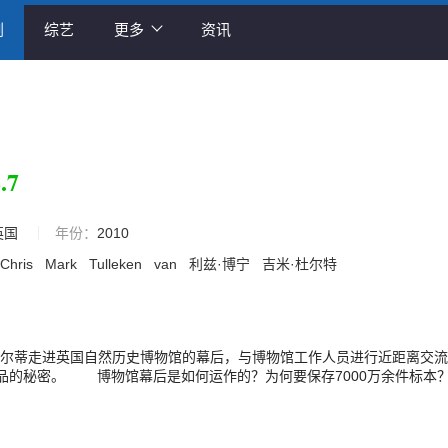
剧
综艺
更多
资讯
.7
英国
年份：
2010
Chris
Mark
Tulleken
van
利兹·博宁
吉米·杜尔特
多尔蒂走进英国自然历史博物馆的幕后，与博物馆工作人员进行近距离交
品的秘密。 博物馆幕后是如何运作的？为何要保存7000万余件标本
研究工作，与当今世界有何关联？他们为保护生物多样性、防止热带传染
贡献？