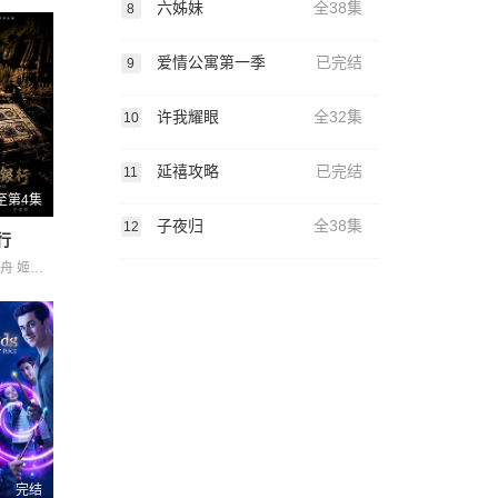
六姊妹
全38集
8
爱情公寓第一季
已完结
9
许我耀眼
全32集
10
延禧攻略
已完结
11
至第4集
子夜归
全38集
12
行
Zhou Zhou 周舟 姬晓飞 杜志国 王全有 王芳政 郑卫莉 郭烁杰 阎妮
完结