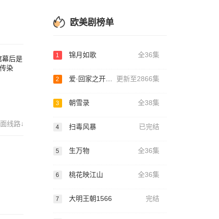
欧美剧榜单
锦月如歌
全36集
1
馆幕后是
传染
爱·回家之开心速递
更新至2866集
2
朝雪录
全38集
3
面线路↓
扫毒风暴
已完结
4
生万物
全36集
5
桃花映江山
全36集
6
大明王朝1566
完结
7