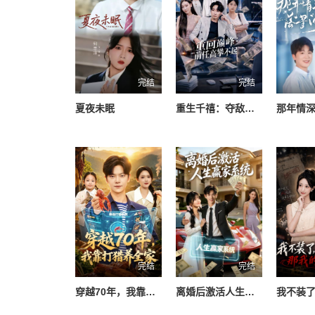
完结
完结
夏夜未眠
重生千禧：夺敌所爱做首富
那年情
完结
完结
穿越70年，我靠打猎养全家
离婚后激活人生赢家系统