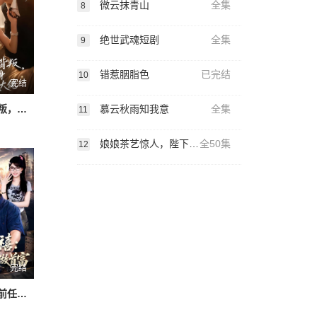
微云抹青山
全集
8
绝世武魂短剧
全集
9
错惹胭脂色
已完结
10
完结
慕云秋雨知我意
全集
订婚夜遭背叛，我转身嫁顶级大佬
11
娘娘茶艺惊人，陛下夜夜沉沦
全50集
12
完结
重回巅峰：前任高攀不起