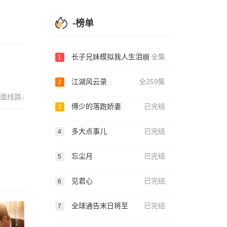
-榜单
长子兄妹模拟我人生泪崩
全集
1
江湖风云录
全259集
2
面线路↓
傅少的落跑娇妻
已完结
3
多大点事儿
已完结
4
忘尘月
已完结
5
见君心
已完结
6
全球通告末日将至
已完结
7