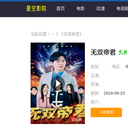
首页
电影
动漫
电视
当前位置
-
《无双帝君》
5.8
无双帝君
类型：
地区：
主演：
导演：
更新：
2024-09-23
简介：
立即播放
全92集