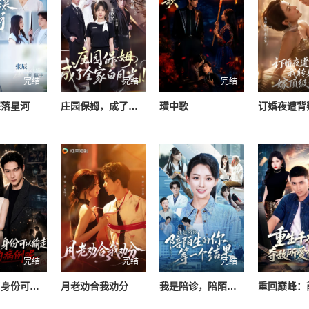
完结
完结
完结
深落星河
庄园保姆，成了全家白月光
璜中歌
完结
完结
完结
我不装了身份可以偷走那我的病例呢
月老劝合我劝分
我是陪诊，陪陌生的你等一个结果