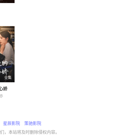
全集
心娇
亦
星辰影院
策驰影院
们，本站将及时删除侵权内容。