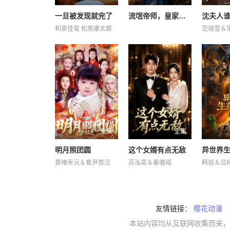
一旦被发现就完了
流氓帝师，皇家金牌县令
沈夫人
和泉佳竜 松原康太郎
范瑞雪＆
全集
全集
明月照团圆
这个女婿有点无敌
异世界
黄褚幸沅＆崔尹思汉
苏泓奕＆秦璐瑶
友情链接：
樱花动漫
本站内容均从互联网收集而来，