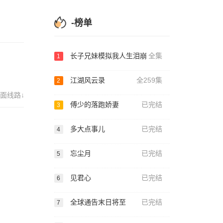
-榜单
长子兄妹模拟我人生泪崩
全集
1
江湖风云录
全259集
2
面线路↓
傅少的落跑娇妻
已完结
3
多大点事儿
已完结
4
忘尘月
已完结
5
见君心
已完结
6
全球通告末日将至
已完结
7