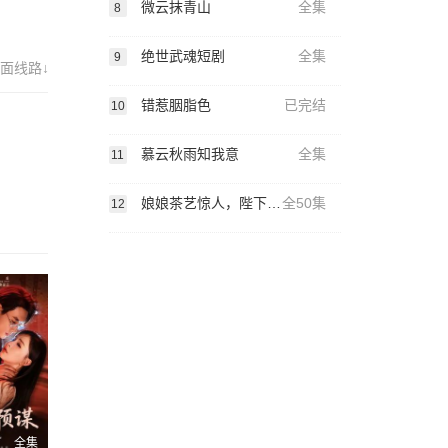
微云抹青山
全集
8
绝世武魂短剧
全集
9
面线路↓
错惹胭脂色
已完结
10
慕云秋雨知我意
全集
11
娘娘茶艺惊人，陛下夜夜沉沦
全50集
12
全集