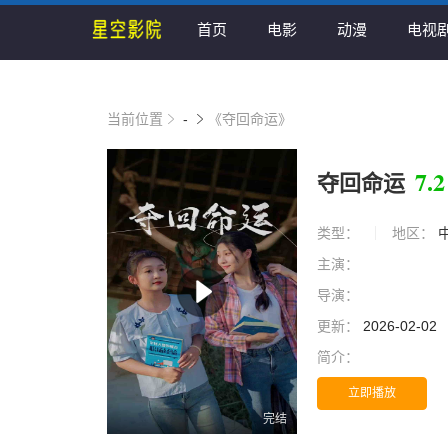
首页
电影
动漫
电视
当前位置
-
《夺回命运》
7.2
夺回命运
类型：
地区：
主演：
导演：
更新：
2026-02-02
简介：
立即播放
完结