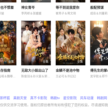
谁也不惯着
神女青岑
等不到说我爱你
般配预谋
宋骏
李芮峤＆张媛媛
崔秀子＆蒋文琦
成岳＆刘蔓莉
全集
全集
全集
生存指南
无敌大小姐出山了
金鳞不是池中物
傅先生的掌
韩旭＆吕杺瑶＆魏尊＆夏清＆金林
陈俊羽＆孙义宸＆郭亚宁
王必可＆许幻幻
吴宇航＆郑千
茶杯狐
美剧天堂
真不卡影院
韩剧tv
星空影院
风车动漫
韩剧网
仅供交流学习使用，版权归原创者所有如有侵犯了您的权益，尽请通知我