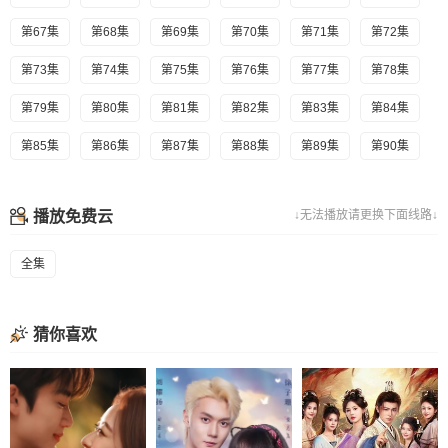
第67集
第68集
第69集
第70集
第71集
第72集
第73集
第74集
第75集
第76集
第77集
第78集
第79集
第80集
第81集
第82集
第83集
第84集
第85集
第86集
第87集
第88集
第89集
第90集
播放免费云
↓无法播放请更换下面线路↓
全集
猜你喜欢