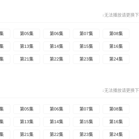
↓无法播放请更换下
4集
第05集
第06集
第07集
第08集
2集
第13集
第14集
第15集
第16集
0集
第21集
第22集
第23集
第24集
↓无法播放请更换下
4集
第05集
第06集
第07集
第08集
2集
第13集
第14集
第15集
第16集
0集
第21集
第22集
第23集
第24集