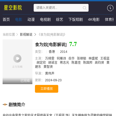
首页
电影
动漫
电视剧
综艺
下饭短剧
4K电影
体育赛
当前位置
影视解说
《食为奴[电影解说]》
7.7
食为奴[电影解说]
类型：
香港
2014
主演：
万绮雯
何雁诗
岳华
张继聪
林盛斌
王祖蓝
胡定欣
胡诺言
蒋志光
陈嘉佳
陈国邦
高钧贤
黄
建东
黄智贤
导演：
黄伟声
更新：
2024-09-23
已完结
立即播放
剧情简介
自幼出身富贵之家的天才厨师高天宝（王祖蓝 饰）天生拥有极为灵敏的嗅觉和味