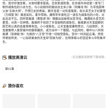
觉，尝尽珍馐佳肴，对食材要求甚高。怎奈家道败落，在京城市井经营一家专门
制作咸鱼包的小店为生。与小店相邻的面店店主米小鱼（何雁诗 饰）为寻找厨神
父亲“五味大师”，不得已女扮男装，跟天宝是一对欢喜冤家。街头卖艺女子纪慕雪
（万绮雯 饰）嫉恶如仇，柔中带刚。康熙早年曾吃过一道名为咸鱼包的小吃，对
此念念不忘。四阿哥胤禛（黄智贤 饰）微服出巡秘密出宫寻找，偶遇街头卖艺的
慕雪，对其一见钟情。胤禛终于找到了天宝秘制的咸鱼包，胤禛更对天宝超群的
厨艺和认真的态度青睐有加。小小咸鱼包，让天宝备受康熙赏识，几经周折，天
宝被推荐入紫禁城中的御茶膳房，成为当中一个御厨。与此同时，朝中以八阿哥
胤禩（张继聪 饰）为首的“八王党”不惜一切结党营私，宫中一时风起云涌。然而
伴君如伴虎，一心钻研美食的天宝却“因食为奴”，在明争暗斗的宫廷争斗中险象环
生。
播放高清云
↓无法播放请更换下面线路↓
第01集
猜你喜欢