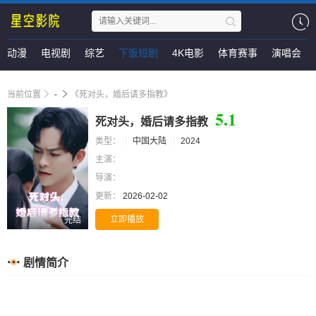
动漫
电视剧
综艺
下饭短剧
4K电影
体育赛事
演唱会
当前位置
-
《死对头，婚后请多指教》
5.1
死对头，婚后请多指教
类型：
中国大陆
2024
主演：
导演：
更新：
2026-02-02
立即播放
完结
剧情简介