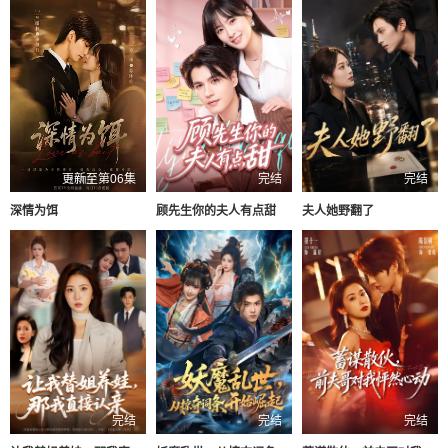
更新至第06集
完结
完结
深情为饵
顾先生你的夫人有点甜
夫人她野翻了
完结
完结
完结