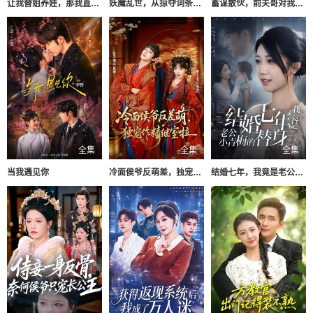
让我替姐养娃，那我直接认亲
妖魔乱世，从掠夺词条开始崛起
蓄谋散伙，前夫哥对我怦然心动
全集
全集
全集
当我遇见你
冷面侯爷反萌差，独宠作精继室啦
结婚七年，我竟是老公小青梅的替身