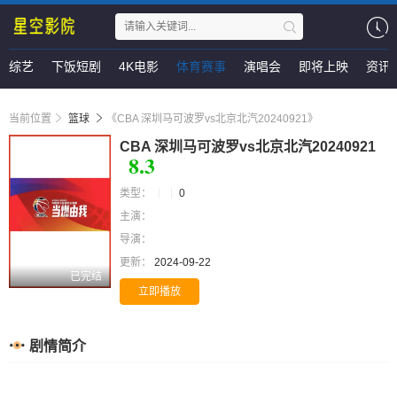
综艺
下饭短剧
4K电影
体育赛事
演唱会
即将上映
资讯
当前位置
篮球
《CBA 深圳马可波罗vs北京北汽20240921》
CBA 深圳马可波罗vs北京北汽20240921
8.3
类型：
0
主演：
导演：
更新：
2024-09-22
已完结
立即播放
剧情简介