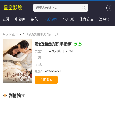
动漫
电视剧
综艺
下饭短剧
4K电影
体育赛事
演唱会
当前位置
-
《贵妃娘娘的职场指南》
5.5
贵妃娘娘的职场指南
类型：
中国大陆
2024
主演：
导演：
更新：
2024-09-21
立即播放
全80集
剧情简介