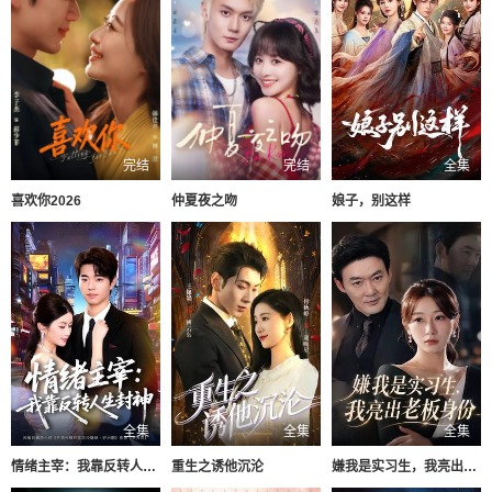
完结
完结
全集
喜欢你2026
仲夏夜之吻
娘子，别这样
全集
全集
全集
情绪主宰：我靠反转人生封神
重生之诱他沉沦
嫌我是实习生，我亮出老板身份