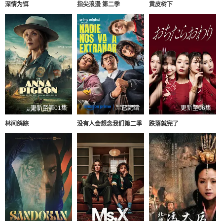
深情为饵
指尖浪漫 第二季
黄皮树下
更新至第01集
已完结
更新至06集
林间鸽踪
没有人会想念我们第二季
跌落就完了