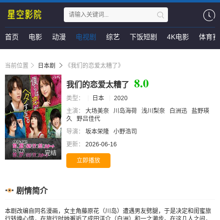
首页
电影
动漫
电视剧
综艺
下饭短剧
4K电影
体育赛
当前位置
日本剧
《我们的恋爱太糟了》
8.0
我们的恋爱太糟了
类型：
日本
2020
主演：
大场美奈
川岛海荷
浅川梨奈
白洲迅
盐野瑛
久
野吕佳代
导演：
坂本栄隆
小野浩司
更新：
2026-06-16
完结
立即播放
剧情简介
本剧改编自同名漫画，女主角藤原花（川岛）遭遇男友劈腿，于是决定和闺蜜旅
行转换心情，在旅行时她邂逅了成田洋介（白洲）和一之濑步。在这几人之间，