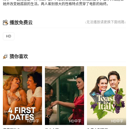
她并改变她孤寂的生活。两人差别很大的性格特点贯穿了电影的始终。
播放免费云
↓无法播放请更换下面线路↓
HD
猜你喜欢
HD中字
HD中字
HD中字