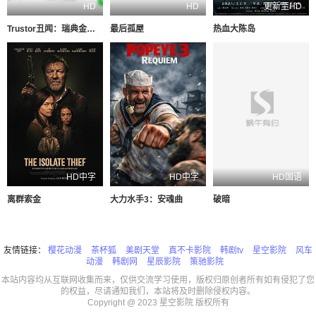
HD
HD
更新至HD
Trustor丑闻：瑞典金融案内幕
最后孤屋
热血大陈岛
HD中字
HD中字
HD国语
离群索金
大力水手3：安魂曲
破暗
友情链接：
樱花动漫
茶杯狐
美剧天堂
真不卡影院
韩剧tv
星空影院
风车
动漫
韩剧网
星辰影院
策驰影院
本站内容均从互联网收集而来，仅供交流学习使用，版权归原创者所有如有侵犯了您
的权益，尽请通知我们，本站将及时删除侵权内容。
Copyright @ 2023 星空影院 版权所有