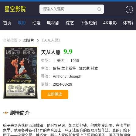
首页
电影
动漫
电视剧
综艺
下饭短剧
4K电影
体育赛
当前位置
剧情片
《天从人愿》
9.9
天从人愿
类型：
美国
1956
主演：
伯特·兰卡斯特
凯瑟琳·赫本
导演：
Anthony
Joseph
更新：
2024-08-29
立即播放
HD
剧情简介
骗子来到炎热的西部城镇，他对农民说，如果给他钱，他就能变出雨，在卡里的
家里，他用各种各样怪异的声音加上一些无法形容的仪器开始作法，真的开始下
雨了——这完全是一种巧合。那户人家的长女爱上了乐观的骗子，骗子开始迎合