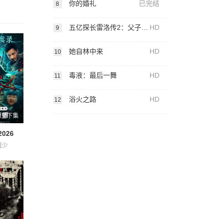
你的婚礼
已完结
8
五亿探长雷洛传2：父子情仇粤语
HD
9
她自林中来
HD
10
毒液：最后一舞
HD
11
浴火之路
HD
12
新至下集
026
盛少