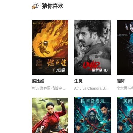
猜你喜欢
HD国语
更新至HD
燃比娃
生灵
眼眸
周迅 康春雷 杨皓宇 贝伊勒
Athulya Chandra David Divya M. Menon Nair Shruthy Thattil Vineeth 维诺德·萨加尔 罗尚·马修 苏迪普 赛亚米·凯尔