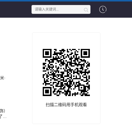
米·
扫描二维码用手机观看
 饰）
了这
to
情愫暗