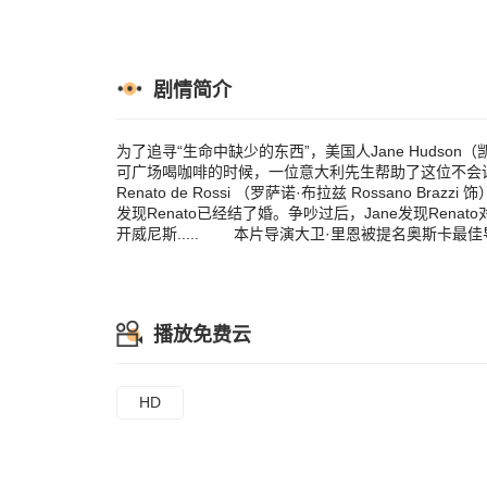
生，心心相印。
她是真爱，两人
本片导演大卫
但两人皆未获
剧情简介
为了追寻“生命中缺少的东西”，美国人Jane Hudson（凯
可广场喝咖啡的时候，一位意大利先生帮助了这位不会讲
Renato de Rossi （罗萨诺·布拉兹 Rossano
发现Renato已经结了婚。争吵过后，Jane发现Ren
开威尼斯..... 本片导演大卫·里恩被提名奥斯卡
播放免费云
HD