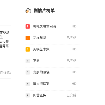
to对
..
后，
剧情片榜单
哪吒之魔童闹海
HD
1
人在圣马
生
花样年华
已完结
2
ane却
还是得离
火锅艺术家
HD
3
不忠
已完结
4
喜剧的阴谋
HD
面线路↓
5
唐人街探案
HD
6
阿甘正传
已完结
7