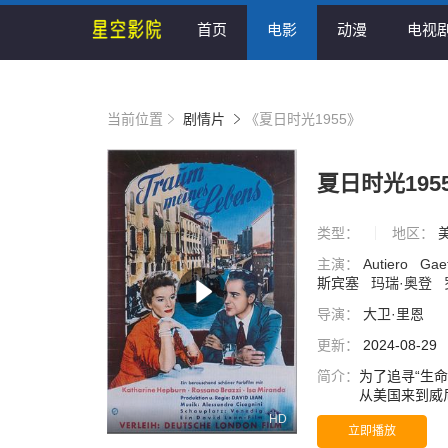
首页
电影
动漫
电视
当前位置
剧情片
《夏日时光1955》
夏日时光195
类型：
地区：
主演：
Autiero
Gae
斯宾塞
玛瑞·奥登
导演：
大卫·里恩
更新：
2024-08-29
简介：
为了追寻“生命中缺
从美国来到威
位不会讲意大利
HD
立即播放
de Rossi