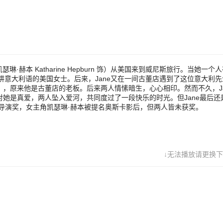
然而不久，Jane却发现Renato已经结了婚。争吵过后，Jane发现Rena
坠入爱河，共同度过了一段快乐的时光。但Jane最后还是得离开威尼斯...
·里恩被提名奥斯卡最佳导演奖，女主角凯瑟琳·赫本被提名奥斯卡影
奖。
瑟琳·赫本 Katharine Hepburn 饰）从美国来到威尼斯旅行。当她一个
意大利语的美国女士。后来，Jane又在一间古董店遇到了这位意大利先
 Brazzi 饰），原来他是古董店的老板。后来两人情愫暗生，心心相印。然而不久，J
ato对她是真爱，两人坠入爱河，共同度过了一段快乐的时光。但Jane最后
最佳导演奖，女主角凯瑟琳·赫本被提名奥斯卡影后，但两人皆未获奖。
↓无法播放请更换下