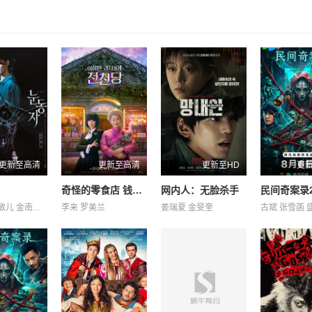
更新至高清
更新至高清
更新至HD
更
奇怪的零食店 钱天堂
网内人：无脸杀手
民间奇案录2
李承勇 申敏儿 金南熙 金英雅
李来 罗美兰
姜瑞夏 金旻奎
古斌 张雪菡 