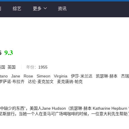
剧
综艺
更多
资讯
9.3
5
美国
英国
年份：
1955
tano
Jane
Rose
Simeon
Virginia
伊莎·米兰达
凯瑟琳·赫本
杰瑞
罗萨诺·布拉齐
达伦·麦克加文
麦克唐纳·帕克
少的东西”，美国人Jane Hudson（凯瑟琳·赫本 Katharine Hepburn
尼斯旅行。当她一个人在圣马可广场喝咖啡的时候，一位意大利先生帮助
语的美国女士。后来，Jane又在一间古董店遇到了这位意大利先生Rena
 （罗萨诺·布拉兹 Rossano Brazzi 饰），原来他是古董店的老板。后来两人