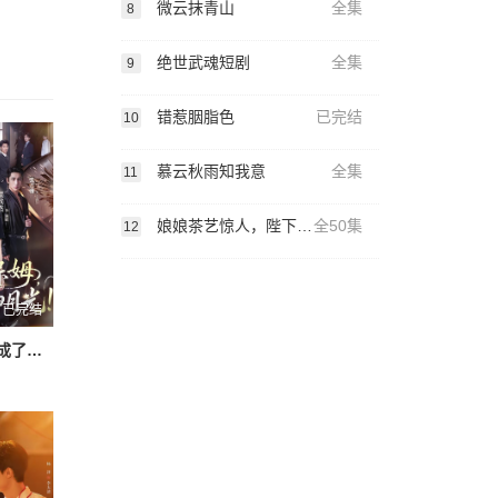
微云抹青山
全集
8
绝世武魂短剧
全集
9
错惹胭脂色
已完结
10
慕云秋雨知我意
全集
11
娘娘茶艺惊人，陛下夜夜沉沦
全50集
12
已完结
庄园保姆，成了全家白月光