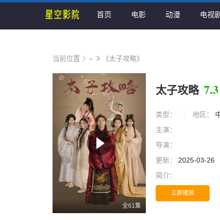
首页
电影
动漫
电视
当前位置
-
《太子攻略》
7.3
太子攻略
类型：
地区：
主演：
导演：
更新：
2025-03-26
简介：
立即播放
全61集