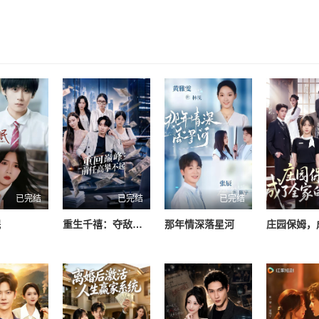
已完结
已完结
已完结
眠
重生千禧：夺敌所爱做首富
那年情深落星河