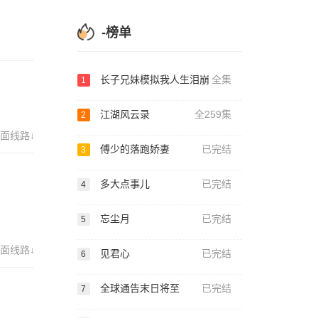
-榜单
长子兄妹模拟我人生泪崩
全集
1
江湖风云录
全259集
2
面线路↓
傅少的落跑娇妻
已完结
3
多大点事儿
已完结
4
忘尘月
已完结
5
面线路↓
见君心
已完结
6
全球通告末日将至
已完结
7