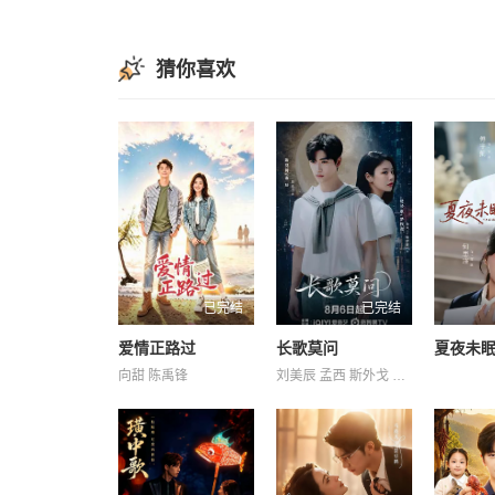
猜你喜欢
已完结
已完结
爱情正路过
长歌莫问
夏夜未
向甜 陈禹锋
刘美辰 孟西 斯外戈 李会长 李子雄 杨子菲 王坤炎 白凯南 蔡正杰 鲍大志