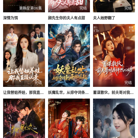
更新至第06集
完结
完结
深情为饵
顾先生你的夫人有点甜
夫人她野翻了
完结
完结
完结
让我替姐养娃，那我直接认亲
妖魔乱世，从掠夺词条开始崛起
蓄谋散伙，前夫哥对我怦然心动