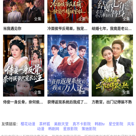
全集
全集
全集
当我遇见你
冷面侯爷反萌差，独宠作精继室啦
结婚七年，我竟是老公小青梅的替身
全集
全集
全集
侍妾一身反骨，奈何侯爷只宠长公主
获得返现系统后我成了万人迷
方教官，出门记得装不熟
友情链接：
樱花动漫
茶杯狐
美剧天堂
真不卡影院
韩剧tv
星空影院
风车
动漫
韩剧网
星辰影院
策驰影院