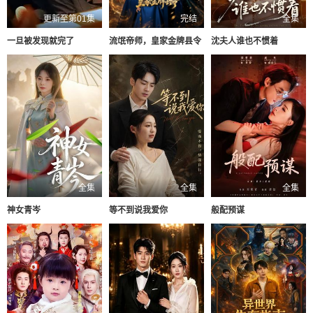
更新至第01集
完结
全集
一旦被发现就完了
流氓帝师，皇家金牌县令
沈夫人谁也不惯着
全集
全集
全集
神女青岑
等不到说我爱你
般配预谋