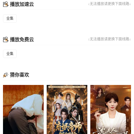
播放加速云
↓无法播放请更换下面线路↓
全集
播放免费云
↓无法播放请更换下面线路↓
全集
猜你喜欢