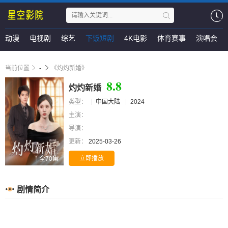
动漫
电视剧
综艺
下饭短剧
4K电影
体育赛事
演唱会
当前位置
-
《灼灼新婚》
8.8
灼灼新婚
类型：
中国大陆
2024
主演：
导演：
更新：
2025-03-26
立即播放
全70集
剧情简介