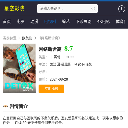
首页
电影
动漫
电视剧
综艺
下饭短剧
4K电影
体育赛
当前位置
欧美剧
《网络断舍离》
8.7
网络断舍离
类型：
其他
2022
主演：
蒂法因·戴维斯
马农·阿泽姆
导演：
更新：
2024-08-28
立即播放
已完结
剧情简介
在意识到自己与互联网的不良关系后，室友蕾雅和玛侬决定达成一项难以想象的
任务 — 连续 30 天不使用任何电子设备。