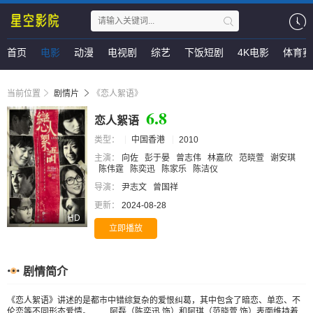
首页
电影
动漫
电视剧
综艺
下饭短剧
4K电影
体育赛
当前位置
剧情片
《恋人絮语》
6.8
恋人絮语
类型：
中国香港
2010
主演：
向佐
彭于晏
曾志伟
林嘉欣
范晓萱
谢安琪
陈伟霆
陈奕迅
陈家乐
陈洁仪
导演：
尹志文
曾国祥
更新：
2024-08-28
HD
立即播放
剧情简介
《恋人絮语》讲述的是都市中错综复杂的爱恨纠葛，其中包含了暗恋、单恋、不
伦恋等不同形态爱情。 阿磊（陈奕迅 饰）和阿琪（范晓萱 饰）表面维持着