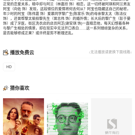
正常的恋爱关系，暗中却与阿兰（林嘉欣 饰）相恋，这一切终被阿琪和阿兰男友
阿宝（向佐 饰）发现，这段错位的爱情将何去何从？阿宝也隐藏这自己的秘密，
年少时的阿宝（陈伟霆 饰）爱慕同学黎广生(陈家乐 饰)的母亲黎太太（陈洁仪
饰），还曾帮黎太偷拍黎先生（曾志伟 饰）的婚外情；长大后的黎广生（彭于晏
饰）成了牙医，街区洗衣店的店员阿芝(谢安琪 饰)一直暗恋他，每天幻想着各种
与黎广生相处的情景，却在现实中无法开口表白……这一系列错综复杂的关系，
是否能够修成正果？或许终是剪不断理还乱。
播放免费云
↓无法播放请更换下面线路↓
HD
猜你喜欢