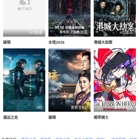
HD国语
HD国语
HD国语
破暗
水怪2026
港城大劫案
HD
更新至HD
更新至高清
遥远之处
破暗
缎带骑士