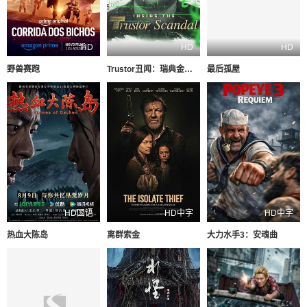
HD
HD
HD
野兽赛跑
Trustor丑闻：瑞典金融案内幕
最后孤屋
HD国语
HD中字
HD中字
热血大陈岛
离群索金
大力水手3：安魂曲