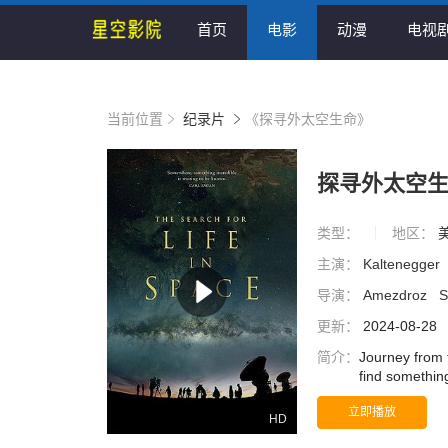
首页
电影
动漫
电视
当前位置
纪录片
《探寻外太空生命》
探寻外太空
类型：
地区：
主演：
Kaltenegger
导演：
Amezdroz
S
更新：
2024-08-28
简介：
Journey from t
find something
With cutting-
立即播放
for Life in Sp
HD
and Saturn, to