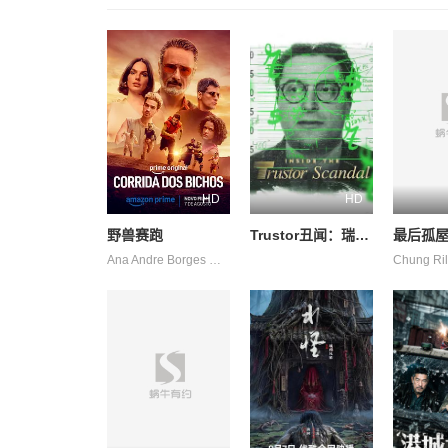
HD
HD
野兽赛跑
Trustor丑闻：瑞典金融案内幕
最后孤
Ana Andre Borges Camilla Camillo Campagnaro Carvalho Chagas Chao Chen Corleone Curti Delgado Gabriel Higor Leo Lucas Melo Paulo Perla Renato Souza Vieira de de de Ángel 杰西卡·科雷斯 阿兹 阿妮塔 马修斯·阿布雷乌