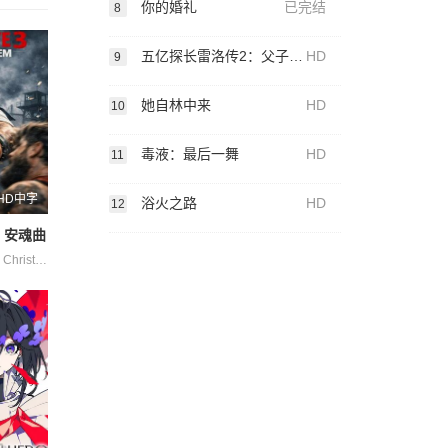
你的婚礼
已完结
8
五亿探长雷洛传2：父子情仇粤语
HD
9
她自林中来
HD
10
毒液：最后一舞
HD
11
HD中字
浴火之路
HD
12
：安魂曲
Amy·Gibbons Christopher·Morley Fitim·DeStena Jack·Hyde Juliette·Smith Lara·Sas Mark·Tunstall Will·Middleton 史蒂芬·莫瑞 杰茜·维宁