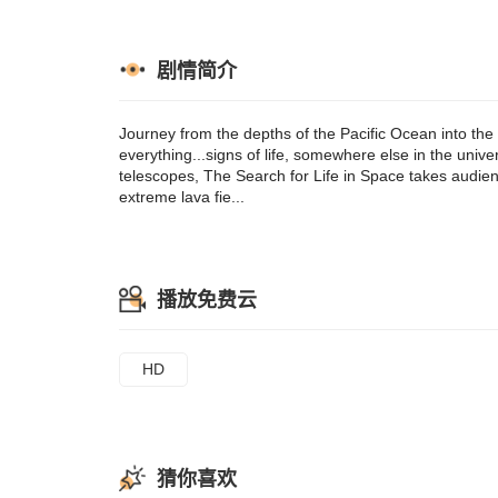
剧情简介
Journey from the depths of the Pacific Ocean into the
everything...signs of life, somewhere else in the uni
telescopes, The Search for Life in Space takes audien
extreme lava fie...
播放免费云
HD
猜你喜欢