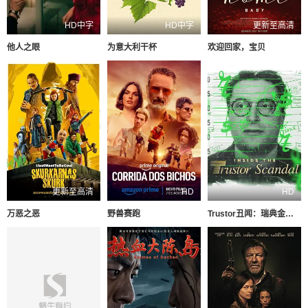
HD中字
HD中字
更新至高清
他人之眼
为意大利干杯
欢迎回家，宝贝
更新至高清
HD
HD
万恶之恶
野兽赛跑
Trustor丑闻：瑞典金融案内幕