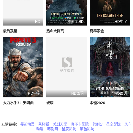
HD
更新至HD
HD中字
最后孤屋
热血大陈岛
离群索金
HD中字
HD国语
HD国语
大力水手3：安魂曲
破暗
水怪2026
友情链接：
樱花动漫
茶杯狐
美剧天堂
真不卡影院
韩剧tv
星空影院
风车
动漫
韩剧网
星辰影院
策驰影院