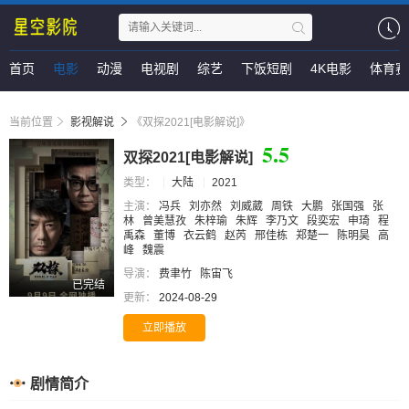
首页
电影
动漫
电视剧
综艺
下饭短剧
4K电影
体育赛
当前位置
影视解说
《双探2021[电影解说]》
5.5
双探2021[电影解说]
类型：
大陆
2021
主演：
冯兵
刘亦然
刘威葳
周铁
大鹏
张国强
张
林
曾美慧孜
朱梓瑜
朱辉
李乃文
段奕宏
申琦
程
禹森
董博
衣云鹤
赵芮
邢佳栋
郑楚一
陈明昊
高
峰
魏震
导演：
费聿竹
陈宙飞
已完结
更新：
2024-08-29
立即播放
剧情简介