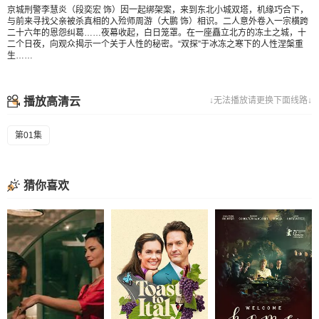
京城刑警李慧炎（段奕宏 饰）因一起绑架案，来到东北小城双塔，机缘巧合下，
与前来寻找父亲被杀真相的入殓师周游（大鹏 饰）相识。二人意外卷入一宗横跨
二十六年的恩怨纠葛……夜幕收起，白日笼罩。在一座矗立北方的冻土之城，十
二个日夜，向观众揭示一个关于人性的秘密。“双探”于冰冻之寒下的人性涅槃重
生……
播放高清云
↓无法播放请更换下面线路↓
第01集
猜你喜欢